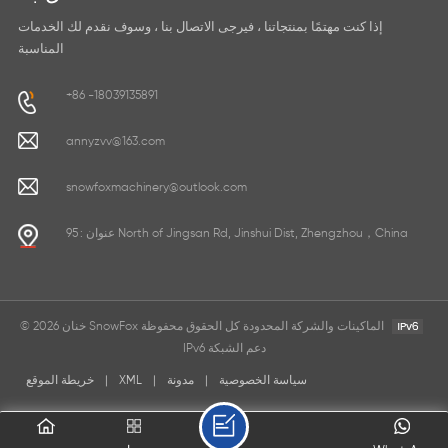
إذا كنت مهتمًا بمنتجاتنا ، فيرجى الاتصال بنا ، وسوف نقدم لك الخدمات
المناسبة
+86 -18039135891
annyzvv@163.com
snowfoxmachinery@outlook.com
عنوان : 95 North of Jingsan Rd, Jinshui Dist, Zhengzhou，China
© 2026 خنان SnowFox الماكينات والشركة المحدودة كل الحقوق محفوظة
IPv6 دعم الشبكة
سياسة الخصوصية
|
مدونة
|
XML
|
خريطة الموقع