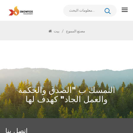
مصنع المموج
مصنع المموج
/
بيت
التمسك ب "الصدق والحكمة
والعمل الجاد" كهدف لها
اتصل بنا