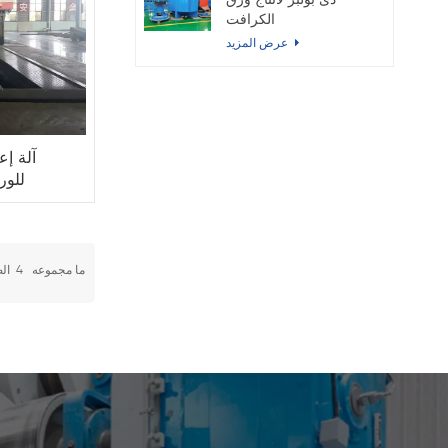
دى بولبر لانتاج ورق
الكرافت
عرض المزيد
آلة إع
00tons
ما مجموعه
4
ال