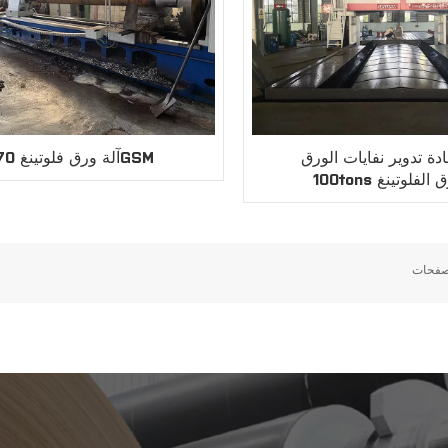
ادة تدوير نفايات الورق
آلة ورق فلوتينغ 70GSM
1 للورق الفلوتينغ
صفحات