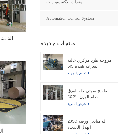
معدات الإكسسوارات
Automation Control System
منتجات جديدة
مروحة طرد مركزي عالية
السرعة بقدرة 315
كيلوواط لماكينة ورق
عرض المزيد
الكرافت
ماسح ضوئي لآلة الورق
QCS | نظام الوزن
والرطوبة الأساسي عبر
عرض المزيد
الإنترنت
2850 آلة مناديل ورقية
الهلال الجديدة
آل