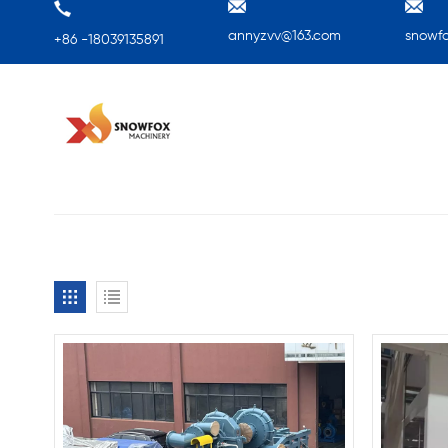
annyzvv@163.com
snowf
+86 -18039135891