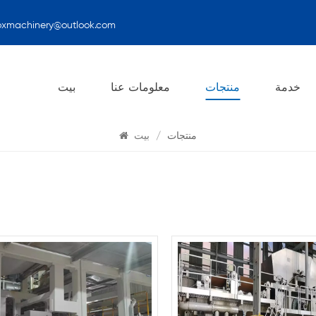
oxmachinery@outlook.com
منتجات
خدمة
منتجات
معلومات عنا
بيت
منتجات
/
بيت