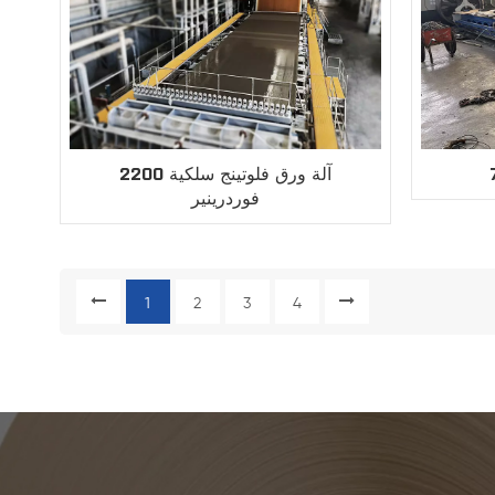
2200 آلة ورق فلوتينج سلكية
فوردرينير
1
2
3
4