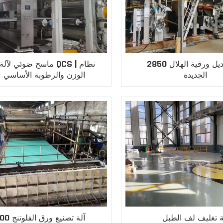
2850 آلة مناديل ورقية الهلال
ماسح ضوئي لآلة الورق CS
الجديدة
الوزن والرطوبة الأساسي 
الإنترنت
ة تغليف لف الطبل
4400 آلة تصنيع ورق الفلوتنج