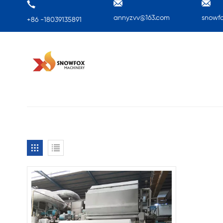
annyzvv@163.com
snowf
+86 -18039135891