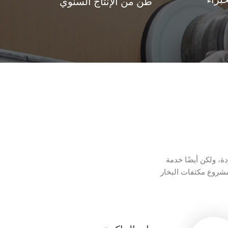
براء
طن من الإنتاج السنوي
ة، ولكن أيضًا خدمة
ت البخار، QCS، DCS، MCS