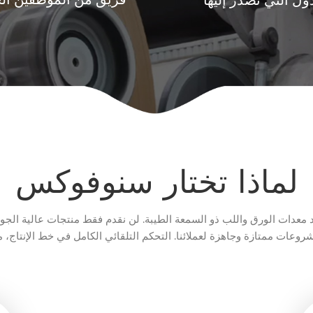
فريق من الموظفين الخ
ول التي نصدر إليها
لماذا تختار سنوفوكس
 معدات الورق واللب ذو السمعة الطيبة. لن نقدم فقط منتجات عالية الجود
روعات ممتازة وجاهزة لعملائنا. التحكم التلقائي الكامل في خط الإنتاج، مشروع مكثفا
يعمل بشكل جيد في مصنع عملائنا.