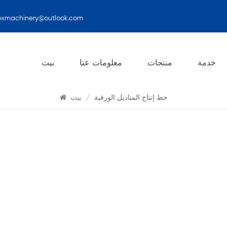
oxmachinery@outlook.com
يبحث
خدمة
منتجات
معلومات عنا
بيت
خط إنتاج المناديل الورقية
/
بيت