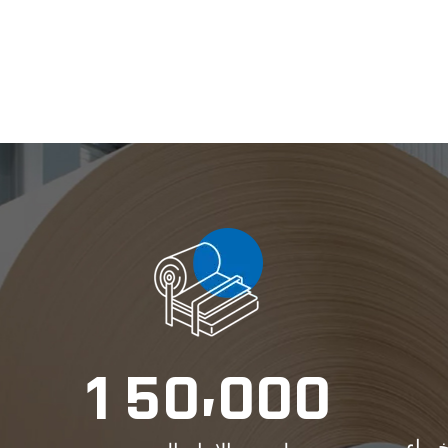
,
1
5
0
0
0
0