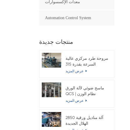
معدات الإكسسوارات
Automation Control System
منتجات جديدة
مروحة طرد مركزي عالية
السرعة بقدرة 315
كيلوواط لماكينة ورق
عرض المزيد
الكرافت
ماسح ضوئي لآلة الورق
QCS | نظام الوزن
والرطوبة الأساسي عبر
عرض المزيد
الإنترنت
2850 آلة مناديل ورقية
الهلال الجديدة