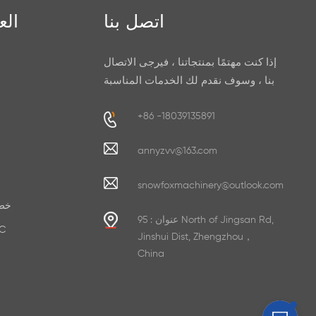
اتصل بنا
الع
إذا كنت مهتمًا بمنتجاتنا ، فيرجى الاتصال
بنا ، وسوف نقدم لك الخدمات المناسبة
+86 -18039135891
annyzvv@163.com
snowfoxmachinery@outlook.com
خط 
عنوان : 95 North of Jingsan Rd,
صنع ور
Jinshui Dist, Zhengzhou，
China