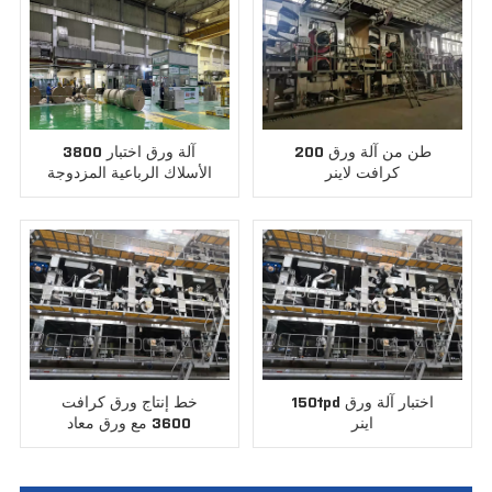
200 طن من آلة ورق
3800 آلة ورق اختبار
كرافت لاينر
الأسلاك الرباعية المزدوجة
150tpd اختبار آلة ورق
خط إنتاج ورق كرافت
اينر
3600 مع ورق معاد
تدويره