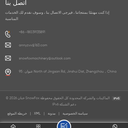
اتصل بنا
إذا كنت مهتمًا بمنتجاتنا ، فيرجى الاتصال بنا ، وسوف نقدم لك الخدمات
المناسبة
+86 -18039135891
annyzvv@163.com
snowfoxmachinery@outlook.com
عنوان : 95 North of Jingsan Rd, Jinshui Dist, Zhengzhou，China
© 2026 خنان SnowFox الماكينات والشركة المحدودة كل الحقوق محفوظة
IPv6 دعم الشبكة
سياسة الخصوصية
|
مدونة
|
XML
|
خريطة الموقع