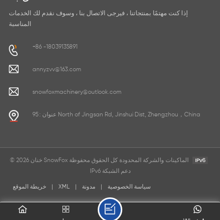
إذا كنت مهتمًا بمنتجاتنا ، فيرجى الاتصال بنا ، وسوف نقدم لك الخدمات
المناسبة
+86 -18039135891
annyzvv@163.com
snowfoxmachinery@outlook.com
عنوان : 95 North of Jingsan Rd, Jinshui Dist, Zhengzhou，China
© 2026 خنان SnowFox الماكينات والشركة المحدودة كل الحقوق محفوظة
IPv6 دعم الشبكة
سياسة الخصوصية
|
مدونة
|
XML
|
خريطة الموقع