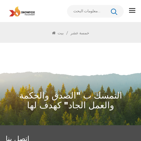
خمسة عشر
خمسة عشر
/
بيت
التمسك ب "الصدق والحكمة
والعمل الجاد" كهدف لها
اتصل بنا