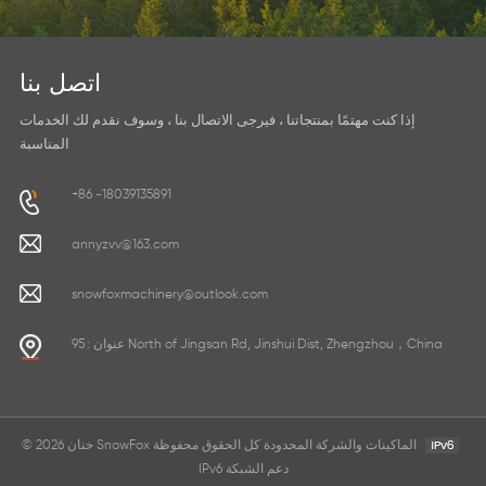
اتصل بنا
إذا كنت مهتمًا بمنتجاتنا ، فيرجى الاتصال بنا ، وسوف نقدم لك الخدمات
المناسبة
+86 -18039135891
annyzvv@163.com
snowfoxmachinery@outlook.com
عنوان : 95 North of Jingsan Rd, Jinshui Dist, Zhengzhou，China
© 2026 خنان SnowFox الماكينات والشركة المحدودة كل الحقوق محفوظة
IPv6 دعم الشبكة