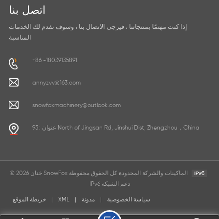
اتصل بنا
إذا كنت مهتمًا بمنتجاتنا ، فيرجى الاتصال بنا ، وسوف نقدم لك الخدمات
المناسبة
+86 -18039135891
annyzvv@163.com
snowfoxmachinery@outlook.com
عنوان : 95 North of Jingsan Rd, Jinshui Dist, Zhengzhou，China
© 2026 خنان SnowFox الماكينات والشركة المحدودة كل الحقوق محفوظة
IPv6 دعم الشبكة
سياسة الخصوصية
|
مدونة
|
XML
|
خريطة الموقع