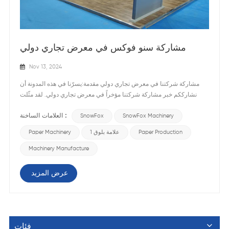
مشاركة سنو فوكس في معرض تجاري دولي
Nov 13, 2024
مشاركة شركتنا في معرض تجاري دولي مقدمة:يسرّنا في هذه المدونة أن
نشارككم خبر مشاركة شركتنا مؤخراً في معرض تجاري دولي. لقد مثّلت
مشاركتنا في هذا الحدث المرموق فرصةً رائعةً لعرض منتجاتنا وخدماتنا أمام
العلامات الساخنة :
SnowFox Machinery
SnowFox
جمهور عالمي. سنقدم في هذه المدونة لمحةً عامةً عن المعرض، ونسلط
الضوء على إنجازاتنا الرئيسية، ونناقش الفوائد التي جنيناها من هذه التجربة
Paper Production
علامة بلوق 1
Paper Machinery
القيّمة. لمحة عامة عن المعرض التجاري:كان المعرض التجاري الذي شاركنا
فيه أحد أكبر التجمعات للمهنيين وقادة الأعمال من مختلف أنحاء العالم. وقد
Machinery Manufacture
استقطب هذا الحدث، الذي أقيم في مركز مؤتمرات نابض بالحياة، آلاف
العارضين والحضور من مختلف القطاعات. وقد جعل حجم المعرض وتنوعه
عرض المزيد
منصة مثالية للتواصل وبناء شراكات جديدة واستكشاف الاتجاهات الناشئة في
مجالنا. عرض منتجاتنا وخدماتنا:استثمرت شركتنا وقتاً وموارد كبيرة في
تصميم جناح عرض مميز يُبرز منتجاتنا وخدماتنا بفعالية. ومن خلال التوزيع
الاستراتيجي للشاشات التفاعلية، وعروض المنتجات التوضيحية، وفريق عمل
فئات
متخصص، خلقنا تجربة غامرة للزوار. وبفضل الحوارات المثمرة والعروض