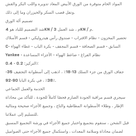
المواد الخام متوفرة من الورق الأبيض المعاد تدويره واللب البكر والقش
وتفل قصب السكر والخيزران وما إلى ذلك.
تصميم آلة الورق
شد التصميم لللباد هو 4KN / م ، شد العمل 3KN / م.
تحضير المخزون - نظام الاقتراب - صندوق رأس هيدروليكي - قسم الأسلاك
C- السابق - قسم الصحافة - قسم المجفف - بكرة الباب - غطاء الهواء
Yankee - نظام الفراغ - ضاغط الهواء - الأجزاء المساعدة
التركيز: 0.2 - 0.4٪
جفاف الورق من جزء السلك 13-18٪ ، اذهب إلى أسطوانة التجفيف 35-
38٪ ، في بكرة البابا 90-92٪.
الخدمة والعمل الجماعي
سيجري قسم مراقبة الجودة الصارم فحصًا كاملاً للجودة ، للتأكد من محاذاة
الإطار ، وطلاء الأسطوانة المطاطية والتاج ، وجميع الأجزاء صحيحة ومثالية
للتسليم إلى عملائنا.
قبل الشحن ، سنقوم بتجميع واختبار جميع الأجزاء في ورشة التجميع المسبق
لضمان محاذاة وسلامة المعدات ، واستكمال جميع الأجزاء حتى الصواميل