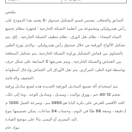
ملخص
يعتمد هذا النموذج على C- السابق والجفاف. يتضمن قسم التشكيل صندوق
رأس هيدروليكي ومجموعة من أنظمة الشبكة الخارجية ؛ مُجهزة بنظام تجميع
المياه البيضاء ، نظام نقل الورق ، نظام تنظيف الشبكة الخارجية ، إلخ. يتم
تشكيل الألواح الورقية من خلال صندوق رأس هيدروليكي ، والذي يوزع الطين
بالتساوي بين قماش التشكيل وزاوية الشبكة الخارجية. يتم تشكيل المنطقة
السابقة على شكل حرف C بين القماش والشبكة الخارجية ، ويتم تصريفها
بواسطة قوة الطرد المركزي. يتم نقل الأوراق إلى القماش وإدخال أسطوانة
التجفيف والدعامة.
يتم استخدام آلة تصنيع المناديل الورقية الجديدة هذه لصنع مناديل ورقية
بحجم 12-40 جم ، وورق تواليت ، ومنديل ، ومناديل للوجه ، وما إلى ذلك.
الحد الأقصى للعرض على بكرة البابا هو 3950 مم ، وسرعة العمل 1200 م
/ دقيقة ، وسعة 56 طنًا في اليوم ، وحساب 24 ساعات. يمكن تصميمها بنوع
اليد اليسرى أو اليمنى بناءً على موضع القيادة.
مواد خام