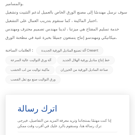
والمسامير.
سوف نرسل مهندسًا إلى مصنع الورق الخاص بالعميل لدعم التثبيت وتشغيل
اختبار الماكينة ، كما سنقوم بتدريب العمال على التشغيل.
خدمة تسليم المفتاح هي ميزتنا ، لدينا مهندس تصميم محترف ومهندس
ميكانيكي ومهندسو إنتاج يتمتعون جميعًا بخبرة غنية في مطحنة الورق.
العلامات الساخنة :
آلة تصنيع المناديل الورقية الجديدة Cresent
خط إنتاج مناديل ورقية الهلال الجديد
آلة ورق التواليت عالية السرعة
صناعة المناديل الورقية من الخيزران
ماكينة تواليت من لب الخشب
ورق التواليت صنع مع تفل القصب
اترك رسالة
إذا كنت مهتمًا بمنتجاتنا وتريد معرفة المزيد من التفاصيل، فيرجى
ترك رسالة هنا، وسنقوم بالرد عليك في أقرب وقت ممكن.