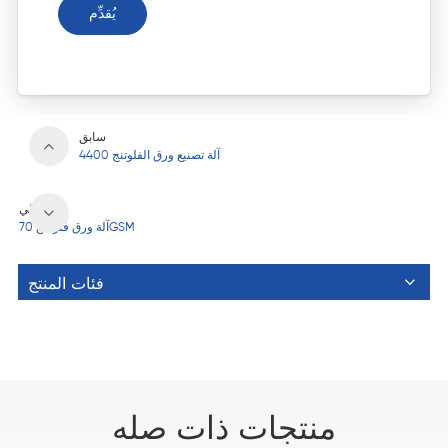
يُقدِّم
سابق
4400 آلة تصنيع ورق الفلوتنج
التالي
آلة ورق فلوتينغ 70GSM
فئات المنتج
منتجات ذات صله