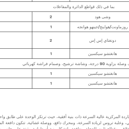
بما في ذلك قواطع الدائرة والمفاعلات
وشى هود
2
روزماونت/هواينج/جينهو هوانجه
1
دونغتاي إس إس
2
هانغتشو سيكسين
1
رجة، وشاشة ترشيح، وصمام فراشة كهربائي
هانغتشو سيكسين
1
هانغتشو سيكسين
1
ردة المركزية عالية السرعة ذات بنية أفقية، حيث ترتكز الوحدة على طابق واحد
وعلبة تروس لزيادة السرعة، ومحرك دافع، ووصلة غشائية. تتكون دافعة الم
اف، وغطاء ثابت للعجلة، ودافعة، لتشكل بنية أسطوانية مثبتة على جانب وا