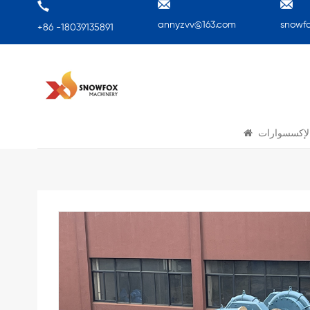
annyzvv@163.com
snowf
+86 -18039135891
لإكسسوارات