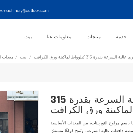
oxmachinery@outlook.com
معدات الإكسسوارات
خدمة
منتجات
معلومات عنا
بيت
 بقدرة 315 كيلوواط لماكينة ورق الكرافت
/
بيت
/
معدات ا
مروحة طرد مركزي عالية السرعة بقدرة 315
لماكينة ورق الكرافت
ضًا باسم مراوح التوربينات، من المعدات الأساسية
طة دافعات عالية السرعة، وتُنتج فراغًا مستقرًا