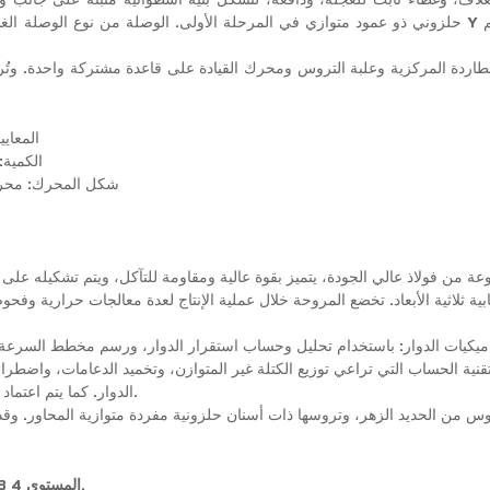
حلزوني ذو عمود متوازي في المرحلة الأولى. الوصلة من نوع الوصلة الغشائية. محر
لطاردة المركزية وعلبة التروس ومحرك القيادة على قاعدة مشتركة واحدة. وتُ
3.2 الم
3.3 الكمية: 4 مجموعات من مراوح الطرد المركزي عالية السرعة وم
3.4 شكل المحرك: مح
عة من فولاذ عالي الجودة، يتميز بقوة عالية ومقاومة للتآكل، ويتم تشكيله ع
بية ثلاثية الأبعاد. تخضع المروحة خلال عملية الإنتاج لعدة معالجات حرارية وف
اميكيات الدوار: باستخدام تحليل وحساب استقرار الدوار، ورسم مخطط السرعة ال
تقنية الحساب التي تراعي توزيع الكتلة غير المتوازن، وتخميد الدعامات، واضطرا
الدوار. كما يتم اعتماد وصلات من نوع الحجاب الحاجز لتحسين خصائص الالتواء للدوار بأكمله.
س من الحديد الزهر، وتروسها ذات أسنان حلزونية مفردة متوازية المحاور. وقد تم
تبلغ صلابة سطح السن HRC58-62، ودقة التشغيل هي GB10095-88 المستوى 4.