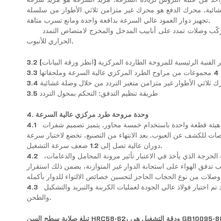
ك الدفع هو محرك غير متزامن ثلاثي الأطوار من سلسلة Y ذو تردد متغير. تم
تجهيز دوار العمود عالي السرعة بدافعة واحدة ومانع تسرب متاهة.
ركّب وصلات تمدد على أنابيب المدخل والمخرج لامتصاص التمدد
الحراري للأنبوب.
عايير الفنية الرئيسية للمروحة الطاردة المركزية (انظر ورقة البيانات)
لحقاتها
رك ثلاثي الأطوار غير متزامن متغير التردد من خلال وصلة غشائية
3.5 طريقة تنظيم التدفق: التحكم بمحول التردد
4. وحدة مروحة طرد مركزي عالية السرعة
لى هيئة قطعة واحدة باستخدام خمسة محاور. يتميز تصميم شفرات
4.1
حوصات للكشف عن العيوب. بعد الانتهاء من التصنيع، تخضع لاختبار سرعة
دوران عالية تصل إلى 1.2 ضعف سرعة التشغيل.
حرجة الذي يأخذ في الاعتبار تأثير مرونة المحامل والدعامات،
4.2
ب تدفق الهواء على استجابة الدوار غير المتوازنة، يضمن ذلك استقرار
 اختيار فولاذ عالي الجودة لعمليات الكربنة والتبريد والتشكيل
4.3
والطحن.