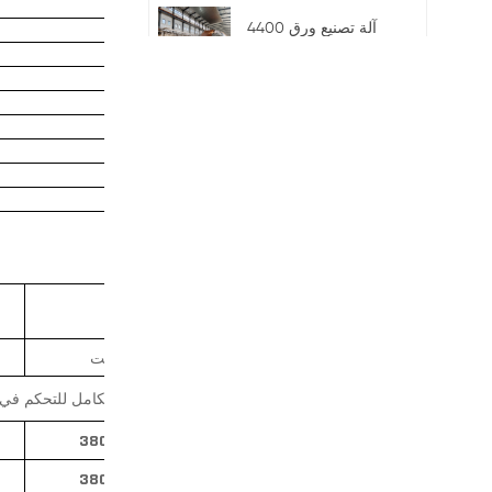
4400 آلة تصنيع ورق
الفلوتنج
عرض المزيد
آلة تغليف لف الطبل
عرض المزيد
مصنع الألواح المموجة
ذات 3 طبقات
عرض المزيد
ملحوظات
دى بولبر لانتاج ورق
مع مسامير التثبيت
الكرافت
عرض المزيد
نظام متكامل للتحكم في 
380 فولت / 50 هرتز
380 فولت / 50 هرتز