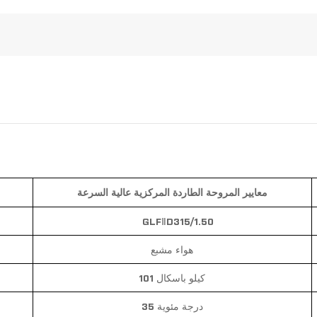
معايير المروحة الطاردة المركزية عالية السرعة
GLF
ⅡD315/1.50
هواء مشبع
101 كيلو باسكال
35 درجة مئوية