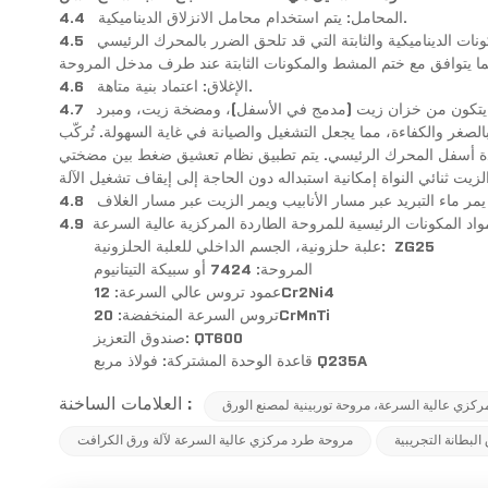
المحامل: يتم استخدام محامل الانزلاق الديناميكية.
4.4
ات الديناميكية والثابتة التي قد تلحق الضرر بالمحرك الرئيسي
4.5
الإغلاق: اعتماد بنية متاهة.
4.6
ية. يتكون من خزان زيت (مدمج في الأسفل)، ومضخة زيت، ومبرد
4.7
صغر والكفاءة، مما يجعل التشغيل والصيانة في غاية السهولة. تُركّب
اعدة أسفل المحرك الرئيسي. يتم تطبيق نظام تعشيق ضغط بين مضختي
4.8
واد المكونات الرئيسية للمروحة الطاردة المركزية عالية السرعة
4.9
ZG25
علبة حلزونية، الجسم الداخلي للعلبة الحلزونية:
المروحة: 7424 أو سبيكة التيتانيوم
عمود تروس عالي السرعة: 12Cr2Ni4
تروس السرعة المنخفضة: 20CrMnTi
صندوق التعزيز: QT600
قاعدة الوحدة المشتركة: فولاذ مربع Q235A
العلامات الساخنة :
كزي عالية السرعة، مروحة توربينية لمصنع الورق
البطانة التجريبية
مروحة طرد مركزي عالية السرعة لآلة ورق الكرافت