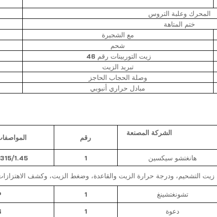
المحرك وعلبة التروس
ختم المتاهة
مع الشجيرة
شحم
زيت التوربينات رقم 46
تبريد الزيت
وصلة الحجاب الحاجز
مبادل حراري أنبوبي
الشركة المصنعة
رقم
المواصفات
هانغتشو سيكسين
1
315/1.45
زيت التشحيم، ودرجة حرارة الزيت والقاعدة، وضغط الزيت، وكشف الاهتزازات
تشونغتشينغ
1
315 ك
دعوة
1
G