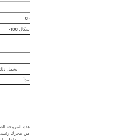
200 ميكرومتر
～
0
-100 كيلو باسكال
～
100 كيلو باسكال
PN1.0
يشمل ذلك وصلة بزاوية 90 د
الفولاذ المقاوم للصدأ
هذه المروحة الطا
من محرك رئيسي، 
وجسم داخلي للغل