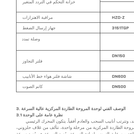
خزانة التحكم في التردد المتغير
HZD-Z
مراقبة الاهتزازات
3151TGP
جهاز إرسال الضغط
وصلة تمدد
DN150
فلتر التجاوز
DN600
شاشة فلتر هواء خط الأنابيب
DN500
كاتم الصوت
3. الوصف الفني لوحدة المروحة الطاردة المركزية عالية السرعة
3.1 نظرة عامة على الوحدة
، وتترتب أنابيب السحب والعادم أفقياً. يتكون المحرك الرئيسي
روحة الطاردة المركزية من مرحلة واحدة، تتألف من غلاف حلزوني،
حد من علبة التروس لزيادة السرعة. مُزيد السرعة هو مُزيد سرعة