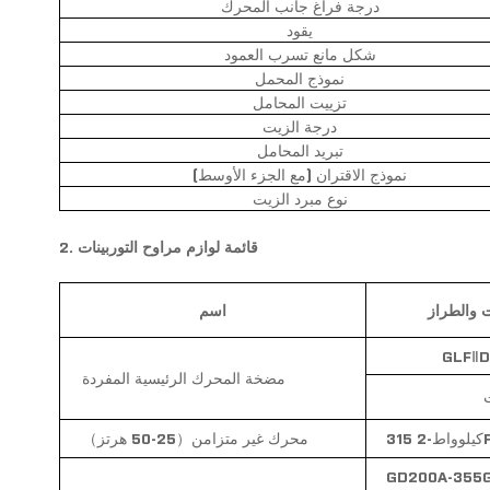
درجة فراغ جانب المحرك
يقود
شكل مانع تسرب العمود
نموذج المحمل
تزييت المحامل
درجة الزيت
تبريد المحامل
نموذج الاقتران (مع الجزء الأوسط)
نوع مبرد الزيت
2. قائمة لوازم مراوح التوربينات
 والطراز
اسم
GLF
ⅡD
مضخة المحرك الرئيسية المفردة
يلوواط-2P
محرك غير متزامن
（
25-50 هرتز
）
GD200A-355