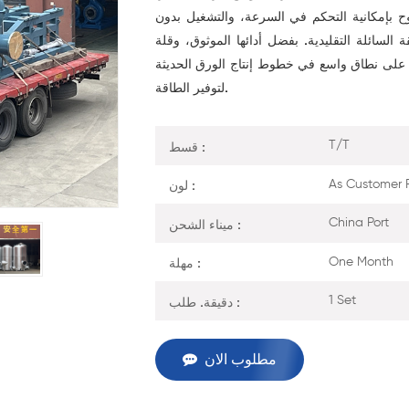
وح بإمكانية التحكم في السرعة، والتشغيل بدون
 السائلة التقليدية. بفضل أدائها الموثوق، وقلة
وح على نطاق واسع في خطوط إنتاج الورق الحديثة
لتوفير الطاقة.
قسط :
T/T
لون :
As Customer 
ميناء الشحن :
China Port
مهلة :
One Month
دقيقة. طلب :
1 Set
مطلوب الان