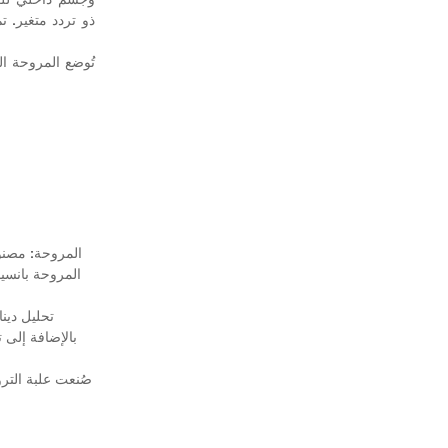
تُوضع المروحة ا
المروحة: مصنو
المروحة بانسيا
تحليل دين
بالإضافة إلى 
صُنعت علبة الترو