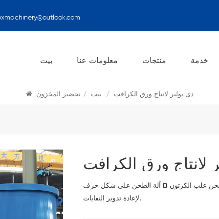
oxmachinery@outlook.com
تحضير المخزون
خدمة
منتجات
معلومات عنا
بيت
دى بولبر لانتاج ورق الكرافت
/
بيت
/
تحضير المخزون
 لانتاج ورق الكرافت
آلة الطحن على شكل حرف D لإنتاج ورق الكرافت والورق الفلوت والورق البني من خط طحن علب الكرتون
لإعادة تدوير النفايات.