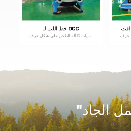
رافت
خط اللب لـ OCC
آلة الطحن على شكل حرف D لإنتاج ورق الكرافت والورق الفلوت والورق البني من خط طحن علب الكرتون لإعادة تدوير النفايات.
يتعلم أكثر
ل الجاد"