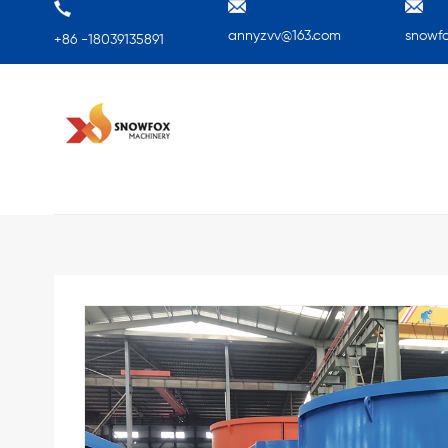
annyzvv@163.com
snowf
+86 -18039135891