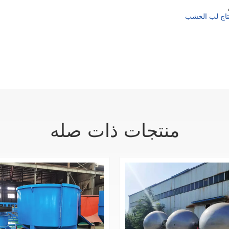
تاج لب الخشب
منتجات ذات صله