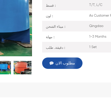
قسط :
T/T, L/C
لون :
As Customer 
ميناء الشحن :
Qingdao
مهلة :
1-3 Months
دقيقة. طلب :
1 Set
مطلوب الان