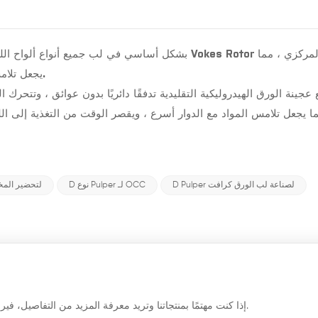
يجعل تلامس اللب مع الدوار أسرع وبشكل متكرر ، ويغير طرق تدفق اللب.
 عجينة الورق الهيدروليكية التقليدية تدفقًا دائريًا بدون عوائق ، وتتحرك
D Pulper لصناعة لب الورق كرافت
D نوع Pulper لـ OCC
D نوع Pulper لتحضير
إذا كنت مهتمًا بمنتجاتنا وتريد معرفة المزيد من التفاصيل، فيرجى ترك رسالة هنا، وسنقوم بالرد عليك في أقرب وقت ممكن.