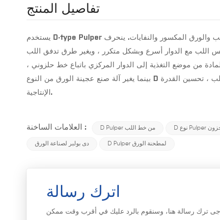
تفاصيل المنتج
يستخدم D-type Pulper بشكل أساسي في لب جميع أنواع ألواح اللب والورق المكسور والنفايات. ينحرف Vokes Rotor عن الموضع المركزي ، مما
 المادة من موضع التغذية إلى الدوار المركزي باتباع خط حلزوني ،
بينما يغير آلة صنع عجينة الورق من النوع D هذا الوضع ، مما يجعل تلامس المواد مع الدوار أسرع ، ويقصر الوقت من التغذية إلى اللب ، تحسين القدرة
الإنتاجية.
العلامات الساخنة :
 المخزون
D Pulper من خط اللب
D Pulper لمطحنة الورق
دى بولبر لصناعة الورق
اترك رسالة