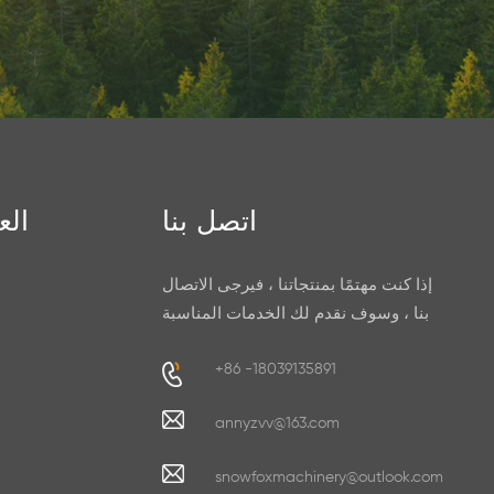
اتصل بنا
الع
إذا كنت مهتمًا بمنتجاتنا ، فيرجى الاتصال
بنا ، وسوف نقدم لك الخدمات المناسبة
+86 -18039135891
annyzvv@163.com
snowfoxmachinery@outlook.com