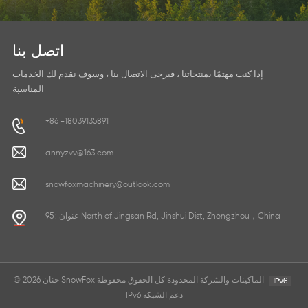
اتصل بنا
إذا كنت مهتمًا بمنتجاتنا ، فيرجى الاتصال بنا ، وسوف نقدم لك الخدمات
المناسبة
+86 -18039135891
annyzvv@163.com
snowfoxmachinery@outlook.com
عنوان : 95 North of Jingsan Rd, Jinshui Dist, Zhengzhou，China
© 2026 خنان SnowFox الماكينات والشركة المحدودة كل الحقوق محفوظة
IPv6 دعم الشبكة