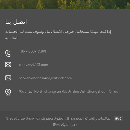
اتصل بنا
إذا كنت مهتمًا بمنتجاتنا ، فيرجى الاتصال بنا ، وسوف نقدم لك الخدمات
المناسبة
+86 -18039135891
annyzvv@163.com
snowfoxmachinery@outlook.com
عنوان : 95 North of Jingsan Rd, Jinshui Dist, Zhengzhou，China
© 2026 خنان SnowFox الماكينات والشركة المحدودة كل الحقوق محفوظة
IPv6 دعم الشبكة