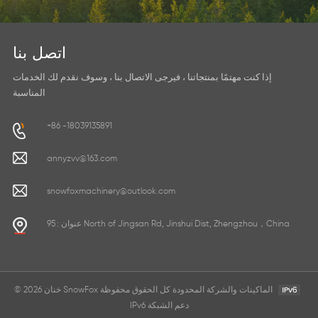
اتصل بنا
إذا كنت مهتمًا بمنتجاتنا ، فيرجى الاتصال بنا ، وسوف نقدم لك الخدمات
المناسبة
+86 -18039135891
annyzvv@163.com
snowfoxmachinery@outlook.com
عنوان : 95 North of Jingsan Rd, Jinshui Dist, Zhengzhou，China
© 2026 خنان SnowFox الماكينات والشركة المحدودة كل الحقوق محفوظة
IPv6 دعم الشبكة