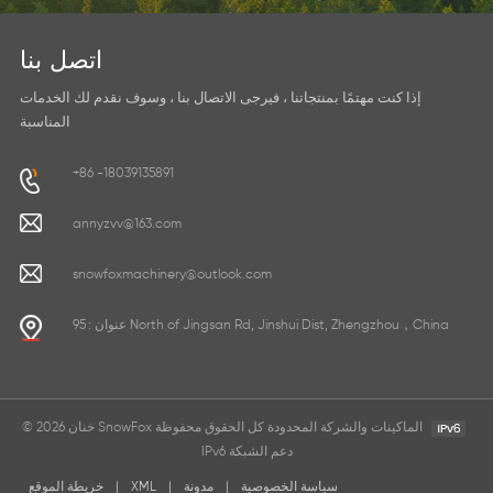
اتصل بنا
إذا كنت مهتمًا بمنتجاتنا ، فيرجى الاتصال بنا ، وسوف نقدم لك الخدمات
المناسبة
+86 -18039135891
annyzvv@163.com
snowfoxmachinery@outlook.com
عنوان : 95 North of Jingsan Rd, Jinshui Dist, Zhengzhou，China
© 2026 خنان SnowFox الماكينات والشركة المحدودة كل الحقوق محفوظة
IPv6 دعم الشبكة
سياسة الخصوصية
|
مدونة
|
XML
|
خريطة الموقع