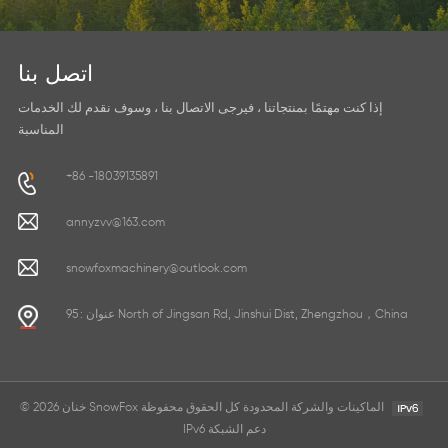
اتصل بنا
إذا كنت مهتمًا بمنتجاتنا ، فيرجى الاتصال بنا ، وسوف نقدم لك الخدمات
المناسبة
+86 -18039135891
annyzvv@163.com
snowfoxmachinery@outlook.com
عنوان : 95 North of Jingsan Rd, Jinshui Dist, Zhengzhou，China
© 2026 خنان SnowFox الماكينات والشركة المحدودة كل الحقوق محفوظة
IPv6 دعم الشبكة