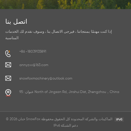
اتصل بنا
إذا كنت مهتمًا بمنتجاتنا ، فيرجى الاتصال بنا ، وسوف نقدم لك الخدمات
المناسبة
+86 -18039135891
annyzvv@163.com
snowfoxmachinery@outlook.com
عنوان : 95 North of Jingsan Rd, Jinshui Dist, Zhengzhou，China
© 2026 خنان SnowFox الماكينات والشركة المحدودة كل الحقوق محفوظة
IPv6 دعم الشبكة