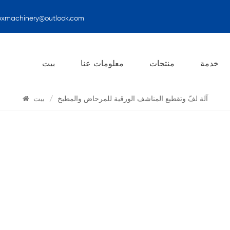
oxmachinery@outlook.com
يبحث
خدمة
منتجات
معلومات عنا
بيت
آلة لفّ وتقطيع المناشف الورقية للمرحاض والمطبخ
/
بيت