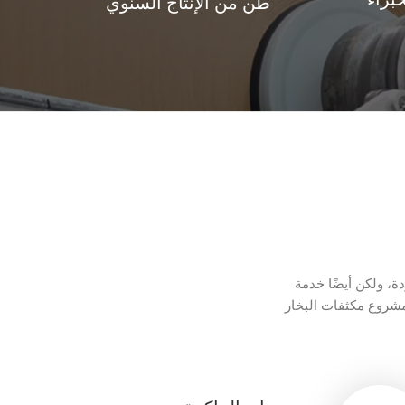
براء
طن من الإنتاج السنوي
ة، ولكن أيضًا خدمة
ت البخار، QCS، DCS، MCS