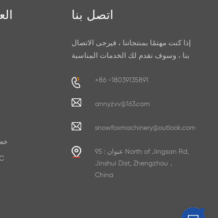
اتصل بنا
الع
إذا كنت مهتمًا بمنتجاتنا ، فيرجى الاتصال
بنا ، وسوف نقدم لك الخدمات المناسبة
+86 -18039135891
annyzvv@163.com
snowfoxmachinery@outlook.com
خط 
عنوان : 95 North of Jingsan Rd,
صنع ور
Jinshui Dist, Zhengzhou，
China