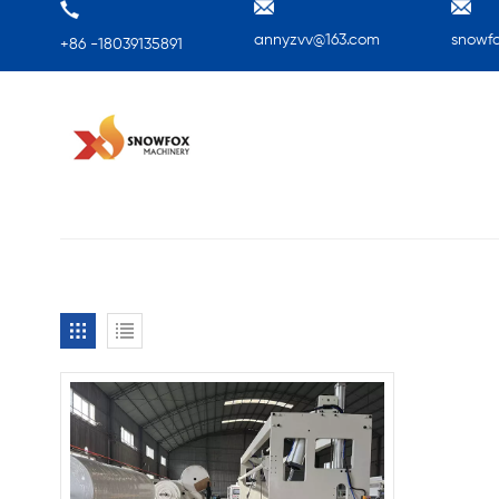
annyzvv@163.com
snowf
+86 -18039135891