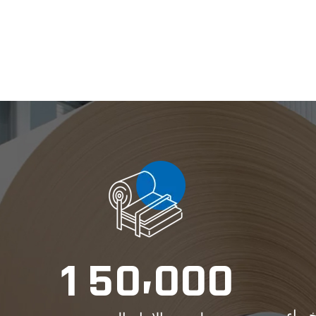
,
1
5
0
0
0
0