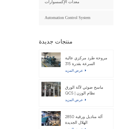
معدات الإكسسوارات
Automation Control System
منتجات جديدة
مروحة طرد مركزي عالية
السرعة بقدرة 315
كيلوواط لماكينة ورق
عرض المزيد
الكرافت
ماسح ضوئي لآلة الورق
QCS | نظام الوزن
والرطوبة الأساسي عبر
عرض المزيد
الإنترنت
2850 آلة مناديل ورقية
الهلال الجديدة