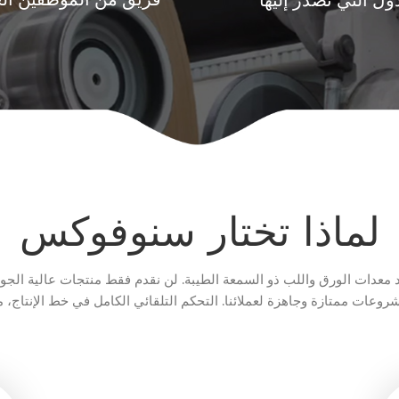
فريق من الموظفين الخ
ول التي نصدر إليها
لماذا تختار سنوفوكس
 معدات الورق واللب ذو السمعة الطيبة. لن نقدم فقط منتجات عالية الجود
روعات ممتازة وجاهزة لعملائنا. التحكم التلقائي الكامل في خط الإنتاج، مشروع مكثفا
يعمل بشكل جيد في مصنع عملائنا.