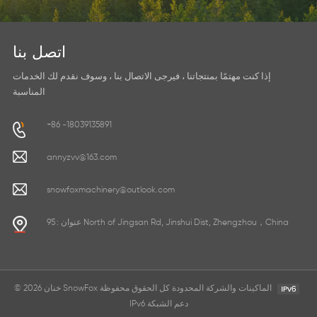
اتصل بنا
إذا كنت مهتمًا بمنتجاتنا ، فيرجى الاتصال بنا ، وسوف نقدم لك الخدمات
المناسبة
+86 -18039135891
annyzvv@163.com
snowfoxmachinery@outlook.com
عنوان : 95 North of Jingsan Rd, Jinshui Dist, Zhengzhou，China
© 2026 خنان SnowFox الماكينات والشركة المحدودة كل الحقوق محفوظة
IPv6 دعم الشبكة