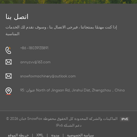
اتصل بنا
إذا كنت مهتمًا بمنتجاتنا ، فيرجى الاتصال بنا ، وسوف نقدم لك الخدمات
المناسبة
+86 -18039135891
annyzvv@163.com
snowfoxmachinery@outlook.com
عنوان : 95 North of Jingsan Rd, Jinshui Dist, Zhengzhou，China
© 2026 خنان SnowFox الماكينات والشركة المحدودة كل الحقوق محفوظة
IPv6 دعم الشبكة
سياسة الخصوصية
|
مدونة
|
XML
|
خريطة الموقع