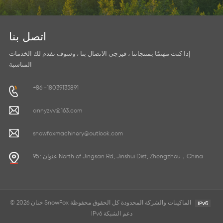
اتصل بنا
إذا كنت مهتمًا بمنتجاتنا ، فيرجى الاتصال بنا ، وسوف نقدم لك الخدمات
المناسبة
+86 -18039135891
annyzvv@163.com
snowfoxmachinery@outlook.com
عنوان : 95 North of Jingsan Rd, Jinshui Dist, Zhengzhou，China
© 2026 خنان SnowFox الماكينات والشركة المحدودة كل الحقوق محفوظة
IPv6 دعم الشبكة