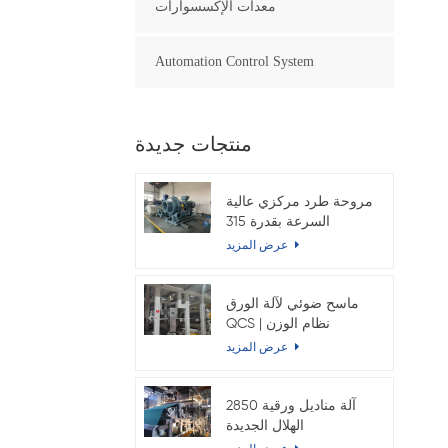
معدات الإكسسوارات
Automation Control System
منتجات جديدة
مروحة طرد مركزي عالية
السرعة بقدرة 315
كيلوواط لماكينة ورق
عرض المزيد
الكرافت
ماسح ضوئي لآلة الورق
QCS | نظام الوزن
والرطوبة الأساسي عبر
عرض المزيد
الإنترنت
2850 آلة مناديل ورقية
الهلال الجديدة