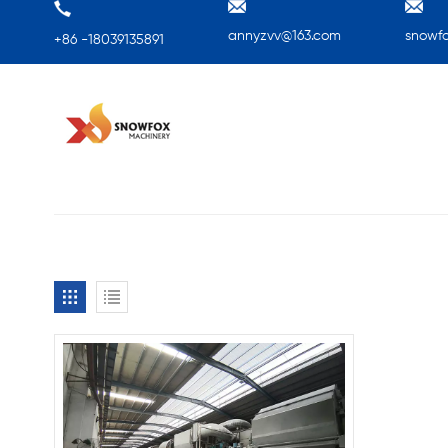
annyzvv@163.com
snowf
+86 -18039135891