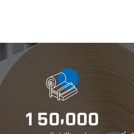
,
1
5
0
0
0
0