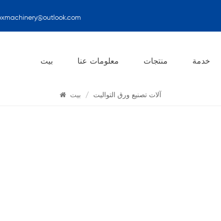
oxmachinery@outlook.com
يبحث
خدمة
منتجات
معلومات عنا
بيت
آلات تصنيع ورق التواليت
/
بيت