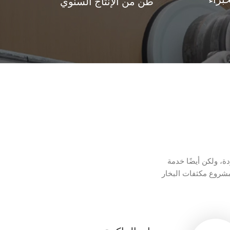
براء
طن من الإنتاج السنوي
ة، ولكن أيضًا خدمة
ت البخار، QCS، DCS، MCS