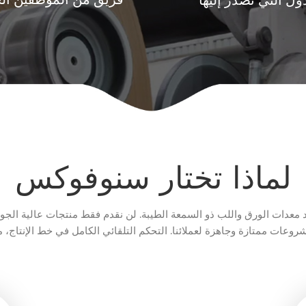
فريق من الموظفين الخ
ول التي نصدر إليها
لماذا تختار سنوفوكس
 معدات الورق واللب ذو السمعة الطيبة. لن نقدم فقط منتجات عالية الجود
روعات ممتازة وجاهزة لعملائنا. التحكم التلقائي الكامل في خط الإنتاج، مشروع مكثفا
يعمل بشكل جيد في مصنع عملائنا.