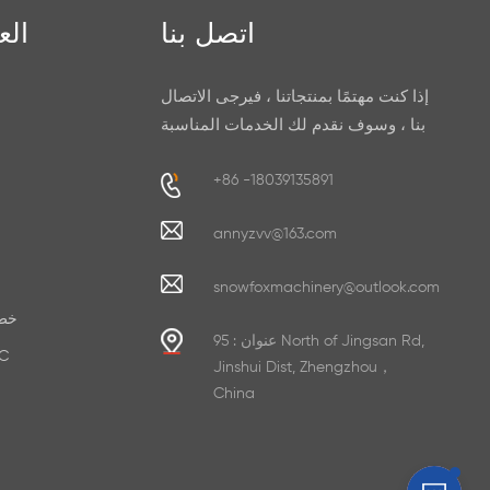
اتصل بنا
الع
إذا كنت مهتمًا بمنتجاتنا ، فيرجى الاتصال
بنا ، وسوف نقدم لك الخدمات المناسبة
+86 -18039135891
annyzvv@163.com
snowfoxmachinery@outlook.com
خط 
عنوان : 95 North of Jingsan Rd,
صنع ور
Jinshui Dist, Zhengzhou，
China