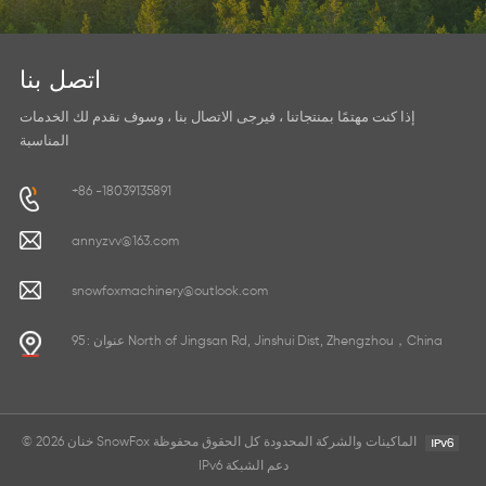
اتصل بنا
إذا كنت مهتمًا بمنتجاتنا ، فيرجى الاتصال بنا ، وسوف نقدم لك الخدمات
المناسبة
+86 -18039135891
annyzvv@163.com
snowfoxmachinery@outlook.com
عنوان : 95 North of Jingsan Rd, Jinshui Dist, Zhengzhou，China
© 2026 خنان SnowFox الماكينات والشركة المحدودة كل الحقوق محفوظة
IPv6 دعم الشبكة