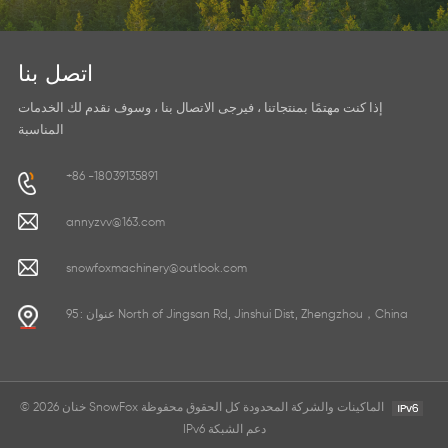
اتصل بنا
إذا كنت مهتمًا بمنتجاتنا ، فيرجى الاتصال بنا ، وسوف نقدم لك الخدمات
المناسبة
+86 -18039135891
annyzvv@163.com
snowfoxmachinery@outlook.com
عنوان : 95 North of Jingsan Rd, Jinshui Dist, Zhengzhou，China
© 2026 خنان SnowFox الماكينات والشركة المحدودة كل الحقوق محفوظة
IPv6 دعم الشبكة